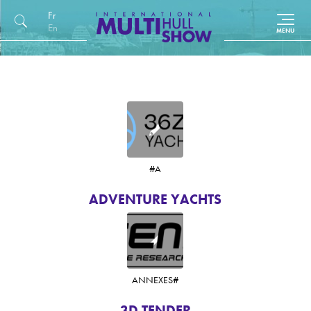
Français
English (UK)
#
A
ADVENTURE YACHTS
ANNEXES
#
3D TENDER