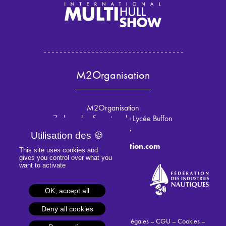
M2Organisation
M2Organisation
7 place des 5 martyrs du Lycée Buffon
75015 Paris
info@m2organisation.com
This site uses cookies and
gives you control over what you
want to activate
OK, accept all
Deny all cookies
© 2024 M2Organisation –
Mentions légales
–
CGU
–
Cookies
–