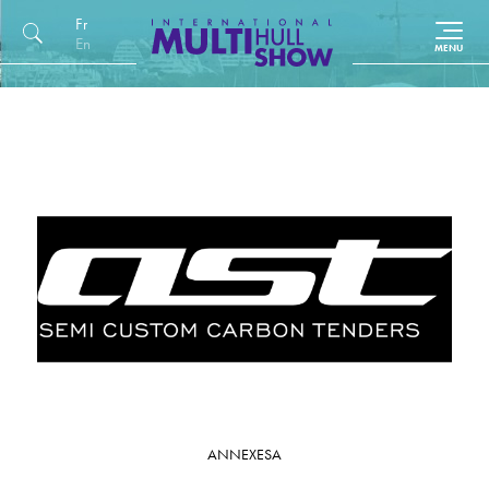
Français
English (UK)
ANNEXES
A