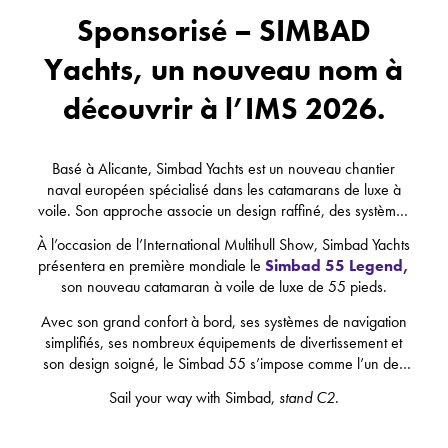
Sponsorisé – SIMBAD
Yachts, un nouveau nom à
découvrir à l’IMS 2026.
Basé à Alicante, Simbad Yachts est un nouveau chantier
naval européen spécialisé dans les catamarans de luxe à
voile. Son approche associe un design raffiné, des systèmes
de pointe intégrés à bord et une philosophie Ready-to-Sail,
À l’occasion de l’International Multihull Show, Simbad Yachts
pensée pour rendre l’expérience de propriété plus fluide.
présentera en première mondiale le
Simbad 55 Legend,
son nouveau catamaran à voile de luxe de 55 pieds.
Avec son grand confort à bord, ses systèmes de navigation
simplifiés, ses nombreux équipements de divertissement et
son design soigné, le Simbad 55 s’impose comme l’un des
catamarans de grande croisière à découvrir en 2026.
Sail your way with Simbad,
stand C2
.