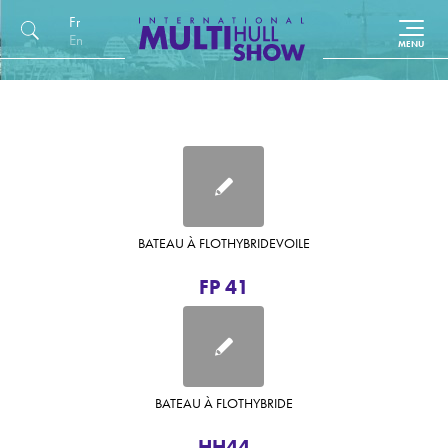
Français
English (UK)
BATEAU À FLOT
HYBRIDE
VOILE
FP 41
BATEAU À FLOT
HYBRIDE
HH44