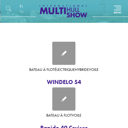
Français
English (UK)
BATEAU À FLOT
ÉLECTRIQUE
HYBRIDE
VOILE
WINDELO 54
BATEAU À FLOT
VOILE
Rapido 40 Cruiser